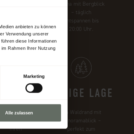
ng-Menü, einmal
Sauna mit Bergblick
öchentlich mit
– täglich
Themenabend
entspannen bis
 Medien anbieten zu können
20:00 Uhr.
hrer Verwendung unserer
 führen diese Informationen
ie im Rahmen Ihrer Nutzung
Marketing
 ZIMMER
RUHIGE LAGE
Bademantel &
Am Waldrand mit
Alle zulassen
Handtücher für
Panoramablick –
Ihren
perfekt zum