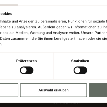
Frühstücksbuffet
Ga
von 08:00 bis 10:00
w
Cookies
Uhr.
nhalte und Anzeigen zu personalisieren, Funktionen für soziale
Website zu analysieren. Außerdem geben wir Informationen zu I
r soziale Medien, Werbung und Analysen weiter. Unsere Partner
 Daten zusammen, die Sie ihnen bereitgestellt haben oder die s
n.
Präferenzen
Statistiken
AKTIV
AM
Gratis Busfahren in
Auswahl erlauben
der ganzen Region
mit Gästekarte.