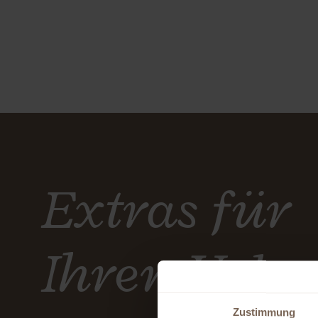
Extras für
Ihren Urla
Zustimmung