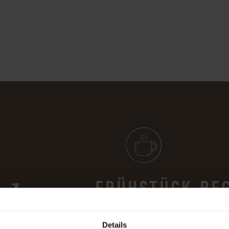
ub
FRÜHSTÜCK
RE
Reichhaltiges
Details